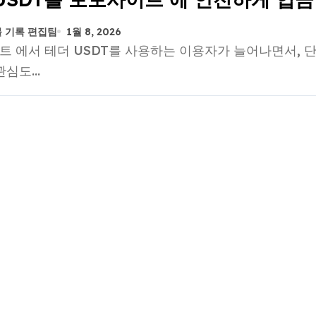
 기록 편집팀
1월 8, 2026
심도...