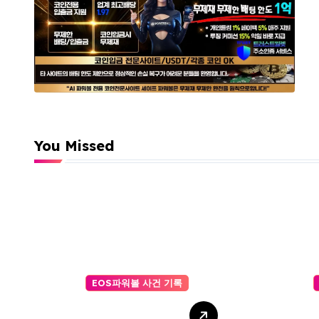
You Missed
EOS파워볼 사건 기록
마틴 게일 전략이
AI 