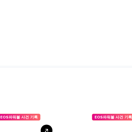
EOS파워볼 사건 기록
EOS파워볼 사건 기록
주사위 게임 승
비대면 워크숍: 줌