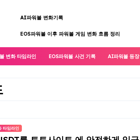
AI파워볼 변화기록
EOS파워볼 이후 파워볼 게임 변화 흐름 정리
볼 변화 타임라인
EOS파워볼 사건 기록
AI파워볼 등장
드
화 타임라인
USDT를 토토사이트 에 안전하게 입금