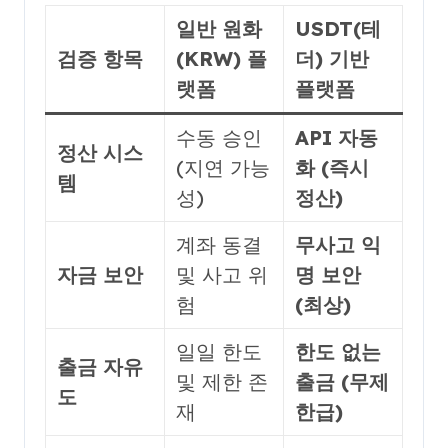
일반 원화
USDT(테
검증 항목
(KRW) 플
더) 기반
랫폼
플랫폼
수동 승인
API 자동
정산 시스
(지연 가능
화 (즉시
템
성)
정산)
계좌 동결
무사고 익
자금 보안
및 사고 위
명 보안
험
(최상)
일일 한도
한도 없는
출금 자유
및 제한 존
출금 (무제
도
재
한급)