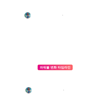
승률 80% 도전! AI 사다리 인공지
능 예측 모델 활용법
파워볼 기록 편집팀
3월 12, 2026
파워볼 변화 타임라인
분노 베팅은 이제 그만! 엔트리파워
볼 실패를 AI파워볼 유닛 시스템으
로 극복하기
파워볼 기록 편집팀
3월 4, 2026