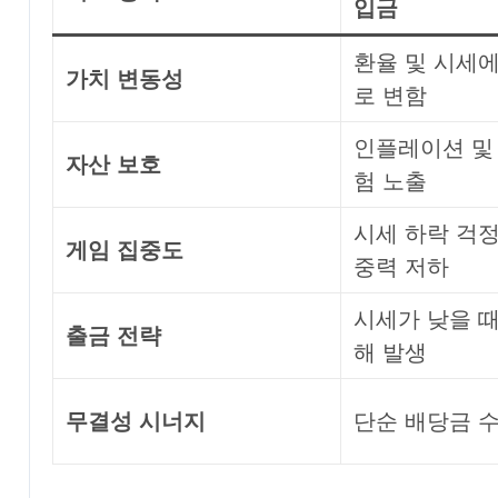
입금
환율 및 시세에
가치 변동성
로 변함
인플레이션 및
자산 보호
험 노출
시세 하락 걱정
게임 집중도
중력 저하
시세가 낮을 때
출금 전략
해 발생
무결성 시너지
단순 배당금 