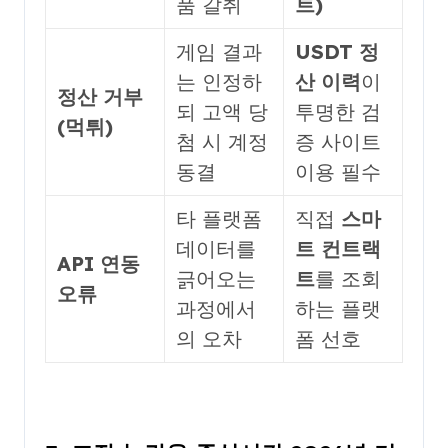
품 갈취
트)
게임 결과
USDT 정
는 인정하
산 이력
이
정산 거부
되 고액 당
투명한 검
(먹튀)
첨 시 계정
증 사이트
동결
이용 필수
타 플랫폼
직접
스마
데이터를
트 컨트랙
API 연동
긁어오는
트
를 조회
오류
과정에서
하는 플랫
의 오차
폼 선호