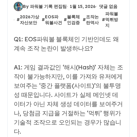
By 파워볼 기록 편집팀
1월 15, 2026
댓글 없음
파워볼
2026가상
EOS파
블록체
조작논
#
#
#
#
#
먹튀방
자산보안
워볼사건
인검증
란역사
지
Q1: EOS파워볼 블록체인 기반인데도 왜
계속 조작 논란이 발생하나요?
A1: 게임 결과값인 ‘해시(Hash)’ 자체는 조
작이 불가능하지만, 이를 가져와 유저에게
보여주는 ‘중간 플랫폼(사이트)’의 불투명
성 때문입니다. 사이트가 실제 메인넷 데
이터가 아닌 자체 생성 데이터를 보여주거
나, 당첨금 지급을 거절하는 ‘먹튀’ 행위가
기술적 조작으로 오인되는 경우가 많습니
다.