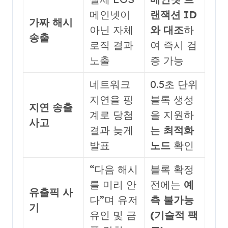
메인넷이
랜잭션 ID
가짜 해시
아닌 자체
와 대조
하
송출
로직 결과
여 즉시 검
노출
증 가능
네트워크
0.5초 단위
지연을 핑
블록 생성
지연 송출
계로 당첨
을 지원하
사고
결과 늦게
는
최적화
발표
노드
확인
“다음 해시
블록 확정
를 미리 안
전에는
예
유출픽 사
다”며 유저
측 불가능
기
유인 및 금
(기술적 팩